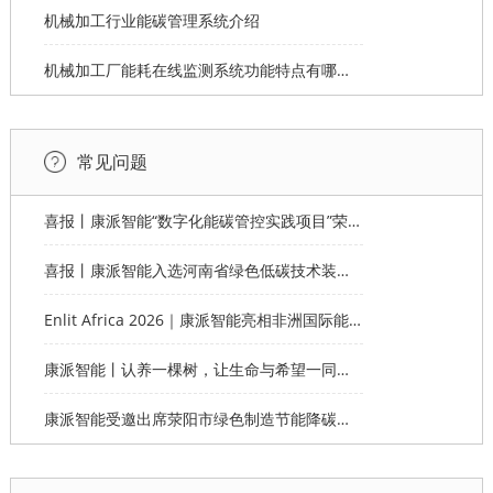
机械加工行业能碳管理系统介绍
机械加工厂能耗在线监测系统功能特点有哪些？
常见问题
喜报丨康派智能“数字化能碳管控实践项目”荣获第十一届“创客中国”郑州市分赛企业组优秀奖
喜报丨康派智能入选河南省绿色低碳技术装备应用典型案例
Enlit Africa 2026｜康派智能亮相非洲国际能源电力展，赋能非洲能源数字化绿色转型
康派智能丨认养一棵树，让生命与希望一同生长
康派智能受邀出席荥阳市绿色制造节能降碳工作说明会并作主题分享