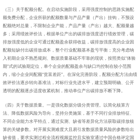
（三）关于配额分配。在启动实施阶段，采用强度控制的思路实施配
额免费分配，企业所获的配额数量与产品产量（产出）挂钩，不预设
配额绝对总量，不限制企业产能，产品产量（产出）越大、配额量越
多；采用绩效评价法，根据单位产出的碳排放强度进行绩效管理，碳
排放强度低的企业可通过配额盈余获得收益，碳排放强度高的企业因
配额短缺付出碳排放成本，整个行业配额基本盈亏平衡；充分考虑纳
入初期企业不熟悉规则、数据质量基础不牢靠的现状，按照类似“体验
期”式的试验期定位，单个企业的配额盈余与缺口均控制在较小范围
内，缩小企业间配额“贫富差距”。在深化完善阶段，配额分配方法由绩
效评价法逐步转向基准法，对标行业先进水平，建立预期明确、公开
透明的配额逐步适度收紧机制，推动单位产出碳排放不断下降。
（四）关于数据质量。一是强化数据分级分类管理。以简化核算方
法、降低数据风险为导向，坚持分类施策，基于不同行业排放特征、
不同企业能力水平特点，通过实测、缺省等差异化方法获取碳排放核
算的关键参数。对开展实测难度大且易引发数据质量风险的参数给出
缺省值，要求实测过程全流程视频监控且实验室通过中国合格评定国