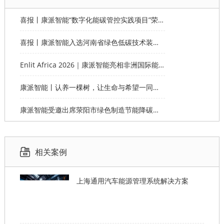
喜报丨康派智能“数字化能碳管控实践项目”荣获第十一届“创客中国”郑州市分赛企业组优秀奖
喜报丨康派智能入选河南省绿色低碳技术装备应用典型案例
Enlit Africa 2026｜康派智能亮相非洲国际能源电力展，赋能非洲能源数字化绿色转型
康派智能丨认养一棵树，让生命与希望一同生长
康派智能受邀出席荥阳市绿色制造节能降碳工作说明会并作主题分享
相关案例
上海通用汽车能源管理系统解决方案