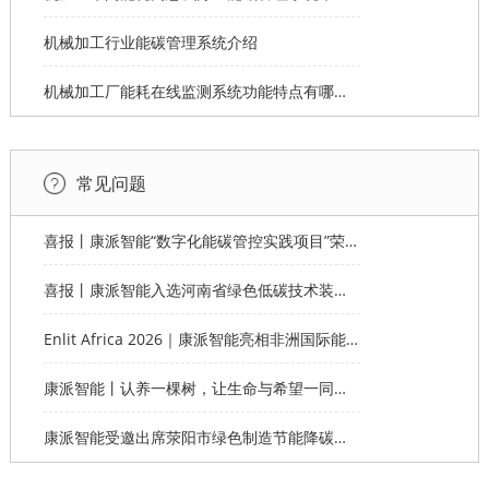
机械加工行业能碳管理系统介绍
机械加工厂能耗在线监测系统功能特点有哪些？
常见问题
喜报丨康派智能“数字化能碳管控实践项目”荣获第十一届“创客中国”郑州市分赛企业组优秀奖
喜报丨康派智能入选河南省绿色低碳技术装备应用典型案例
Enlit Africa 2026｜康派智能亮相非洲国际能源电力展，赋能非洲能源数字化绿色转型
康派智能丨认养一棵树，让生命与希望一同生长
康派智能受邀出席荥阳市绿色制造节能降碳工作说明会并作主题分享